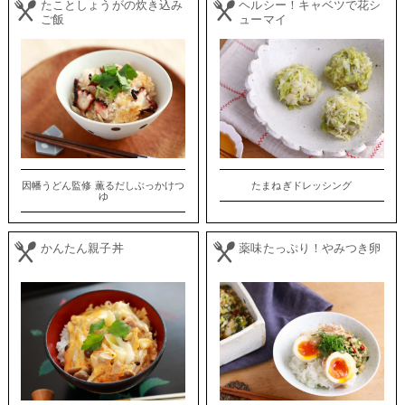
たことしょうがの炊き込み
ヘルシー！キャベツで花シ
ご飯
ューマイ
因幡うどん監修 薫るだしぶっかけつ
たまねぎドレッシング
ゆ
かんたん親子丼
薬味たっぷり！やみつき卵