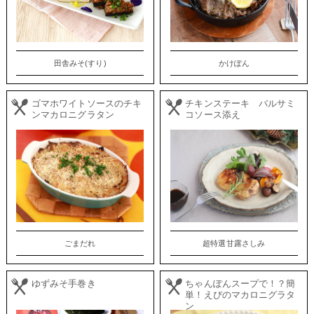
田舎みそ(すり)
かけぽん
ゴマホワイトソースのチキ
チキンステーキ バルサミ
ンマカロニグラタン
コソース添え
ごまだれ
超特選甘露さしみ
ゆずみそ手巻き
ちゃんぽんスープで！？簡
単！えびのマカロニグラタ
ン