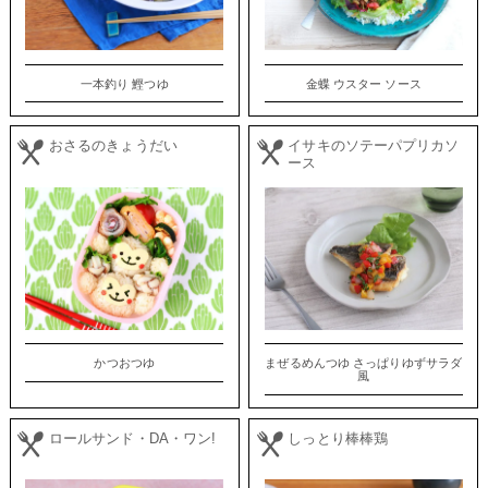
一本釣り 鰹つゆ
金蝶 ウスター ソース
おさるのきょうだい
イサキのソテーパプリカソ
ース
かつおつゆ
まぜるめんつゆ さっぱりゆずサラダ
風
ロールサンド・DA・ワン!
しっとり棒棒鶏