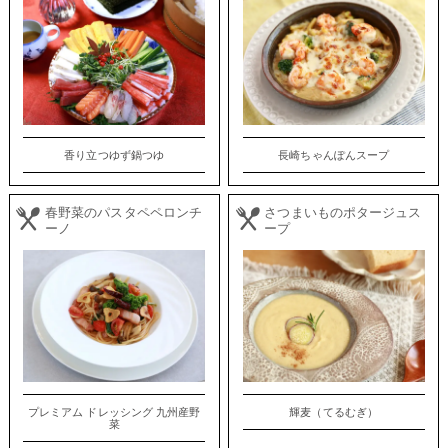
香り立つゆず鍋つゆ
長崎ちゃんぽんスープ
春野菜のパスタペペロンチ
さつまいものポタージュス
ーノ
ープ
プレミアム ドレッシング 九州産野
輝麦（てるむぎ）
菜