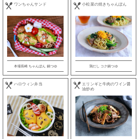
ワンちゃんサンド
小松菜の焼きちゃんぽん
本場長崎 ちゃんぽん 鍋つゆ
鶏だし コク鍋つゆ
ハロウィン弁当
エリンギと牛肉のワイン醤
油炒め