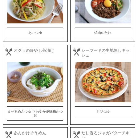
あごつゆ
焼肉のたれ
オクラの冷やし茶漬け
シーフードの生地無しキッ
シュ
まぜるめんつゆ さわやか夏味梅かつ
えびつゆ
お
あんかけそうめん
だし香るジャガバターチキ