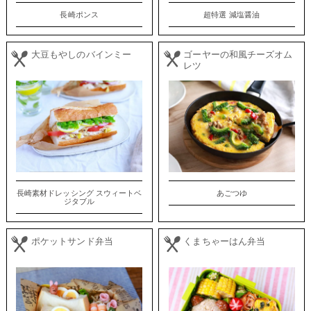
長崎ポンス
超特選 減塩醤油
大豆もやしのバインミー
ゴーヤーの和風チーズオム
レツ
長崎素材ドレッシング スウィートベ
あごつゆ
ジタブル
ポケットサンド弁当
くまちゃーはん弁当