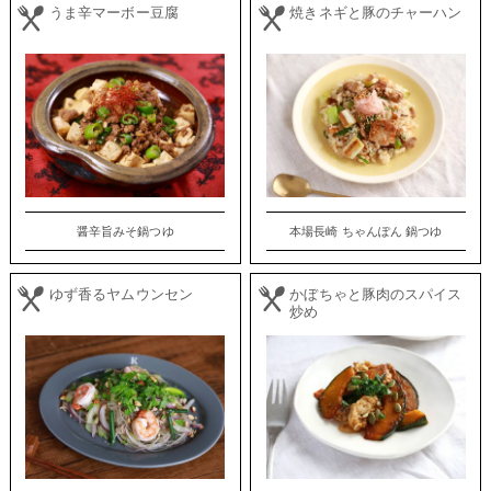
うま辛マーボー豆腐
焼きネギと豚のチャーハン
醤辛旨みそ鍋つゆ
本場長崎 ちゃんぽん 鍋つゆ
ゆず香るヤムウンセン
かぼちゃと豚肉のスパイス
炒め