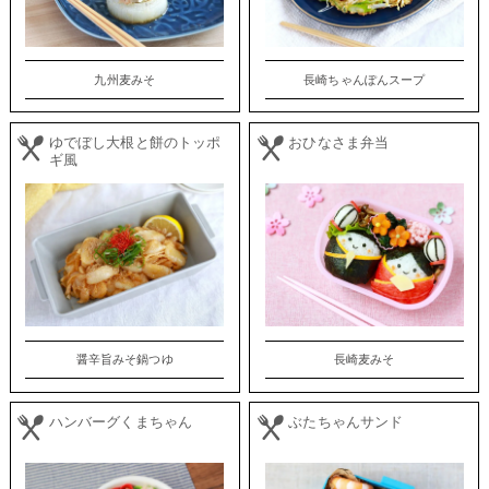
九州麦みそ
長崎ちゃんぽんスープ
ゆでぼし大根と餅のトッポ
おひなさま弁当
ギ風
醤辛旨みそ鍋つゆ
長崎麦みそ
ハンバーグくまちゃん
ぶたちゃんサンド