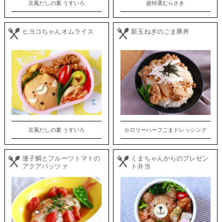
京風だしの素 うすいろ
超特選むらさき
ヒヨコちゃんオムライス
新玉ねぎのごま豚丼
京風だしの素 うすいろ
カロリーハーフごまドレッシング
連子鯛とフルーツトマトの
くまちゃんからのプレゼン
アクアパッツァ
ト弁当