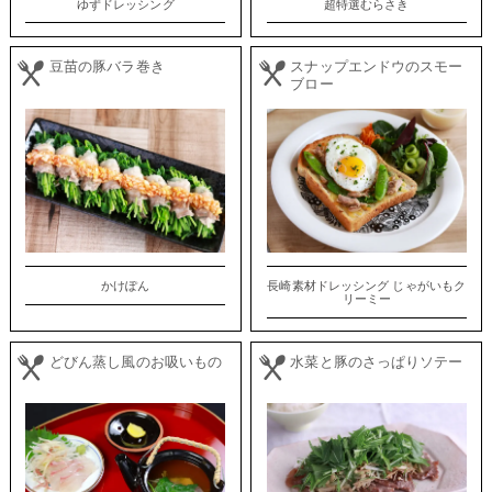
ゆずドレッシング
超特選むらさき
豆苗の豚バラ巻き
スナップエンドウのスモー
ブロー
かけぽん
長崎素材ドレッシング じゃがいもク
リーミー
どびん蒸し風のお吸いもの
水菜と豚のさっぱりソテー