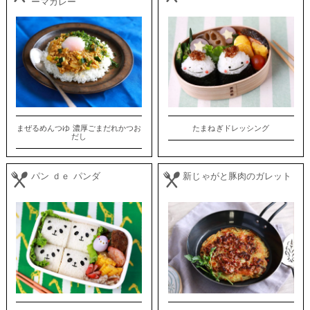
ーマカレー
まぜるめんつゆ 濃厚ごまだれかつお
たまねぎドレッシング
だし
パン ｄｅ パンダ
新じゃがと豚肉のガレット