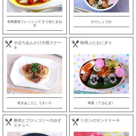
長崎素材ドレッシング すり粒たまね
かけしょうゆ
ぎ
そぼろあんかけ大根ステー
味噌ぶたおにぎり
キ
焼きあごだし うすいろ
輝麦（てるむぎ）
豚肉とブロッコリーのゆず
リボンのサンドケーキ
エチュベ