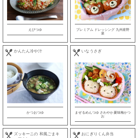
えびつゆ
プレミアム ドレッシング 九州産野
菜
かんたん冷や汁
いなうさぎ
かつおつゆ
まぜるめんつゆ さわやか夏味梅かつ
お
ズッキーニの 和風ごまキ
おにぎりくん弁当