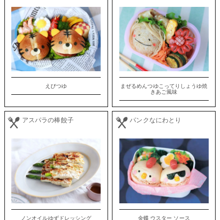
えびつゆ
まぜるめんつゆこってりしょうゆ焼
きあご風味
アスパラの棒餃子
パンクなにわとり
ノンオイルゆずドレッシング
金蝶 ウスター ソース