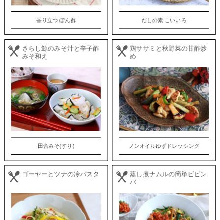
香り立つ ぽん酢
だしの素 こいいろ
さらし鯨のみそ汁と辛子酢
鶏ササミと秋野菜の甘酢炒
みそ和え
め
田舎みそ(すり)
ノンオイルゆずドレッシング
ゴーヤーとツナの冷パスタ
蒸し煮ナムルの簡単ビビン
バ