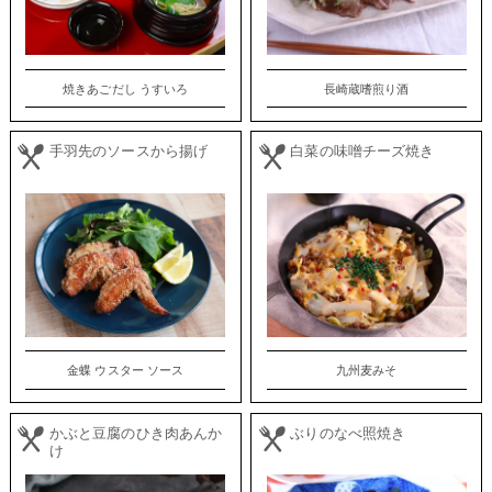
焼きあごだし うすいろ
長崎蔵嗜煎り酒
手羽先のソースから揚げ
白菜の味噌チーズ焼き
金蝶 ウスター ソース
九州麦みそ
かぶと豆腐のひき肉あんか
ぶりのなべ照焼き
け