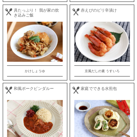
具たっぷり！ 我が家の炊
赤えびのピリ辛漬け
き込みご飯
かけしょうゆ
京風だしの素 うすいろ
和風ポークビンダルー
家庭でできる水煎包