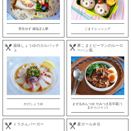
実生ゆず 減塩ぽん酢
ごまドレッシング
薬味しょうゆのカルパッチ
豚こまとピーマンのルーロ
ョ
ーハン風
かけしょうゆ
まぜるめんつゆ やみつき旨辛醤(う
まからジャン)
トラさんバーガー
夏ガール弁当