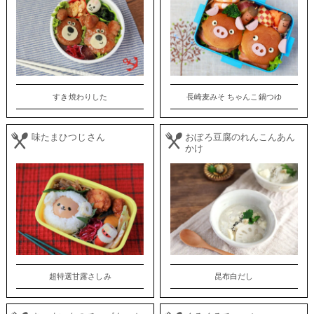
すき焼わりした
長崎麦みそ ちゃんこ鍋つゆ
味たまひつじさん
おぼろ豆腐のれんこんあん
かけ
超特選甘露さしみ
昆布白だし