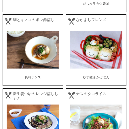
だし入り かけ醤油
鯛とキノコのポン酢蒸し
なかよしフレンズ
長崎ポンス
ゆず醤油 かけぽん
新生姜つゆのレンジ蒸しし
ナスのタコライス
ゃぶ