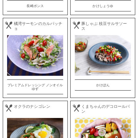
長崎ポンス
かけしょうゆ
橘湾サーモンのカルパッチ
豚しゃぶ 枝豆サルサソー
ョ
ス
プレミアムドレッシング ノンオイル
かけぽん
ゆず
オクラのナシゴレン
くまちゃんのデコロールパ
ン