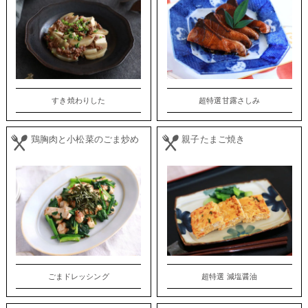
すき焼わりした
超特選甘露さしみ
鶏胸肉と小松菜のごま炒め
親子たまご焼き
ごまドレッシング
超特選 減塩醤油