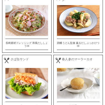
ン
長崎素材ドレッシング 和風だししょ
因幡うどん監修 薫るだしぶっかけつ
うゆ
ゆ
さば缶サンド
春人参のマーラーカオ