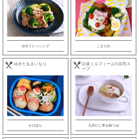
ゆずドレッシング
ごまだれ
ゆきだるまいなり
白菜ミルフィーユの豆乳ス
ープ
かけぽん
九州だし寄せ鍋つゆ