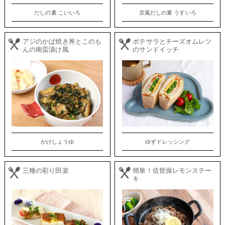
だしの素 こいいろ
京風だしの素 うすいろ
アジのかば焼き丼とこのも
ポテサラとチーズオムレツ
んの南蛮漬け風
のサンドイッチ
かけしょうゆ
ゆずドレッシング
三種の彩り田楽
簡単！佐世保レモンステー
キ