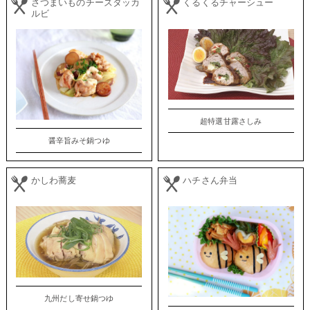
さつまいものチーズタッカ
くるくるチャーシュー
ルビ
超特選甘露さしみ
醤辛旨みそ鍋つゆ
かしわ蕎麦
ハチさん弁当
九州だし寄せ鍋つゆ