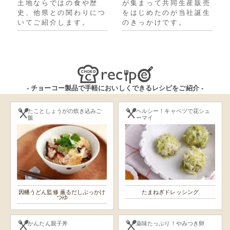
土地ならではの食や歴
が集まって共同生産販売
史、他県との関わりにつ
をはじめたのが当社誕生
いてご紹介します。
のきっかけです。
- チョーコー製品で手軽においしくできるレシピをご紹介 -
たことしょうがの炊き込みご
ヘルシー！キャベツで花シュ
飯
ーマイ
因幡うどん監修 薫るだしぶっかけ
たまねぎドレッシング
つゆ
かんたん親子丼
薬味たっぷり！やみつき卵