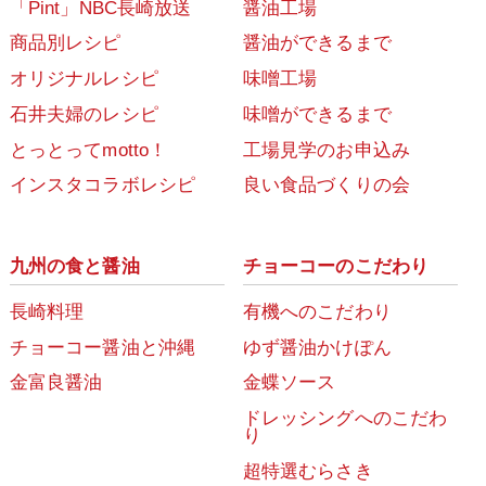
「Pint」NBC長崎放送
醤油工場
商品別レシピ
醤油ができるまで
オリジナルレシピ
味噌工場
石井夫婦のレシピ
味噌ができるまで
とっとってmotto！
工場見学のお申込み
インスタコラボレシピ
良い食品づくりの会
九州の食と醤油
チョーコーのこだわり
長崎料理
有機へのこだわり
チョーコー醤油と沖縄
ゆず醤油かけぽん
金富良醤油
金蝶ソース
ドレッシングへのこだわ
り
超特選むらさき