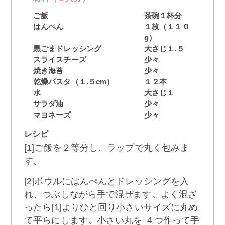
ご飯
茶碗１杯分
はんぺん
１枚（１１０
g）
黒ごまドレッシング
大さじ１.５
スライスチーズ
少々
焼き海苔
少々
乾燥パスタ（１.５cm）
１２本
水
大さじ１
サラダ油
少々
マヨネーズ
少々
レシピ
[1]ご飯を２等分し、ラップで丸く包みま
す。
[2]ボウルにはんぺんとドレッシングを入
れ、つぶしながら手で混ぜます。よく混ざ
ったら[1]よりひと回り小さいサイズに丸め
て平らにします。小さい丸を ４つ作って手