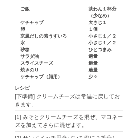
ご飯
茶わん１杯分
（少なめ）
ケチャップ
大さじ１
卵
１個
京風だしの素うすいろ
小さじ１／２
水
小さじ１／２
砂糖
ひとつまみ
サラダ油
適量
スライスチーズ
適量
焼きのり
適量
ケチャップ（顔用）
少々
レシピ
[下準備] クリームチーズは常温に戻してお
きます。
[1] みそとクリームチーズを混ぜ、マヨネー
ズを加えてさらに混ぜます。
[2] サンドイッチ用食パンを縦に２等分し、