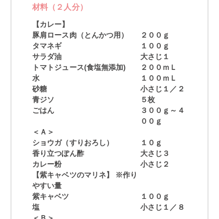
材料（２人分）
【カレー】
豚肩ロース肉（とんかつ用）
２００ｇ
タマネギ
１００ｇ
サラダ油
大さじ１
トマトジュース(食塩無添加)
２００ｍＬ
水
１００ｍＬ
砂糖
小さじ１／２
青ジソ
５枚
ごはん
３００ｇ～４
００ｇ
＜Ａ＞
ショウガ（すりおろし）
１０ｇ
香り立つぽん酢
大さじ３
カレー粉
小さじ２
【紫キャベツのマリネ】 ※作り
やすい量
紫キャベツ
１００ｇ
塩
小さじ１／８
＜Ｂ＞