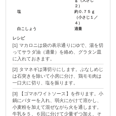
ｇ（大さじ
２）
塩
約０.７５ｇ
（小さじ１／
４）
白こしょう
適量
レシピ
[1] マカロニは袋の表示通りにゆで、湯を切
ってサラダ油（適量）を絡め、グラタン皿
に入れておきます。
[2] タマネギは薄切りにします。ぶなしめじ
は石突きを除いて小房に分け、鶏モモ肉は
一口大に切り、塩を振ります。
[3] 【ゴマホワイトソース】を作ります。小
鍋にバターを入れ、弱火にかけて溶かし、
小麦粉を加えて混ぜながら火を通します。
牛乳を５、６回に分けて少量ずつ加え、そ