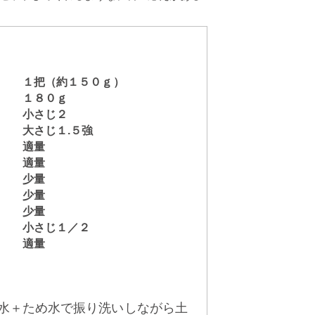
１把（約１５０ｇ）
１８０ｇ
小さじ２
大さじ１.５強
適量
適量
少量
少量
少量
小さじ１／２
適量
流水＋ため水で振り洗いしながら土