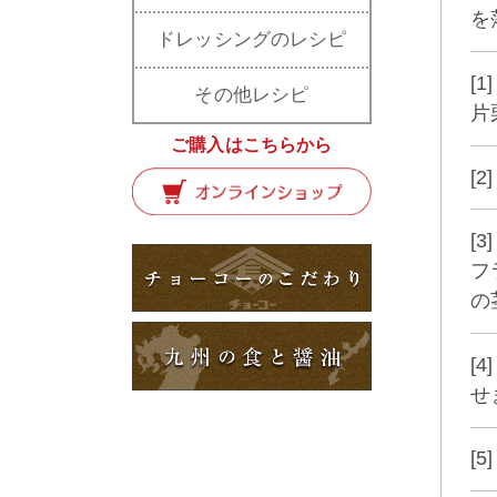
を
ドレッシングのレシピ
[
その他レシピ
片
ご購入はこちらから
[
[
フ
の
[
せ
[