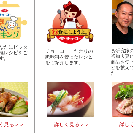
なたにピッタ
食研究家
チョーコーこだわりの
軽レシピをご
裕加夫妻
調味料を使ったレシピ
す。
商品を使
をご紹介します。
ピを教え
た！
く見る＞＞
詳しく見る＞＞
詳し