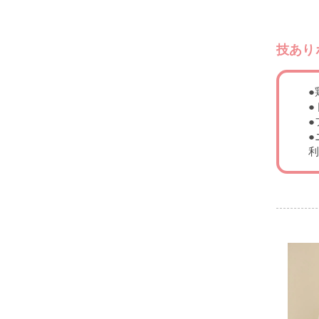
技あり
●
●
●
●
利