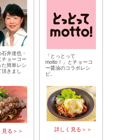
の石井達也・
「とっとって
にチョーコー
motto！」とチョーコ
った簡単レシ
ー醤油のコラボレシ
て頂きまし
ピ。
詳しく見る＞＞
く見る＞＞