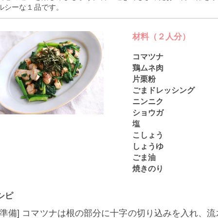
ルシーな１品です。
材料（２人分）
コマツナ
鶏ムネ肉
片栗粉
ごまドレッシング
ニンニク
ショウガ
塩
こしょう
しょうゆ
ごま油
焼きのり
シピ
下準備] コマツナは根の部分に十字の切り込みを入れ、