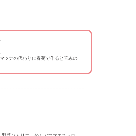
。
。
コマツナの代わりに春菊で作ると苦みの
。野菜ソムリエ、かんぶつマエストロ