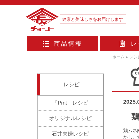
健康と美味しさをお届けします
商品情報
レ
ホーム
▸
レシ
レシピ
2025
「Pint」レシピ
オリジナルレシピ
鶏ムネ
石井夫婦レシピ
かし、