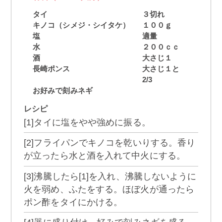
タイ
３切れ
キノコ（シメジ・シイタケ）
１００ｇ
塩
適量
水
２００ｃｃ
酒
大さじ１
長崎ポンス
大さじ１と
2/3
お好みで刻みネギ
レシピ
[1]タイに塩をやや強めに振る。
[2]フライパンでキノコを乾いりする。香り
が立ったら水と酒を入れて中火にする。
[3]沸騰したら[1]を入れ、沸騰しないように
火を弱め、ふたをする。ほぼ火が通ったら
ポン酢をタイにかける。