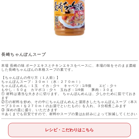
長崎ちゃんぽんスープ
本場 長崎の味 ポークエキスとチキンエキスをベースに、本場の味をそのまま濃縮
した長崎ちゃんぽんの本格スープの素です。
【ちゃんぽんの作り方（１人前）】
ちゃんぽんスープ：３０ｍｌ（水：２７０ｍｌ）
ちゃんぽんめん：１玉 イカ：少々 キャベツ：1/8個 エビ：少々
もやし：５０ｇ カマボコ：少々 玉ねぎ：1/4個 豚肉：３０ｇ
① 材料は適当な大きさに切ります。 ちゃんぽんめんは、少しかために茹でておき
ます
②①の材料を炒め、その中にちゃんぽんめんと湯溶きしたちゃんぽんスープ（本ス
ープ３０ｍｌを２７０ｍｌのお湯でといたもの）を入れ、３分程煮こみます
③ 深めの皿に盛り、いただきます
※あくまでも目安ですので、材料やスープの量はお好みによって加減してください
レシピ・こだわりはこちら