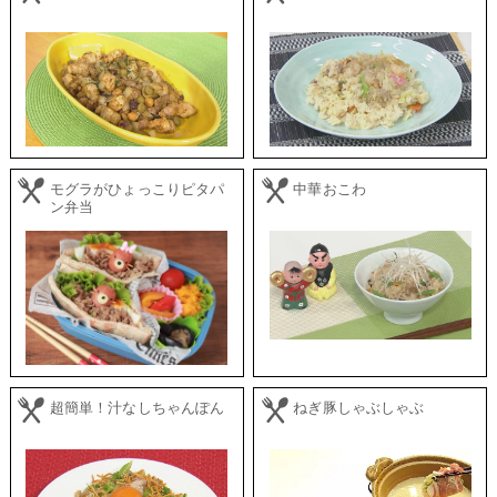
モグラがひょっこりピタパ
中華おこわ
ン弁当
超簡単！汁なしちゃんぽん
ねぎ豚しゃぶしゃぶ