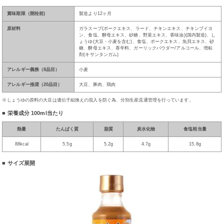
賞味期限（開栓前)
製造より12ヶ月
原材料
ガラスープ(ポークエキス、ラード、チキンエキス、チキンブイヨ
ン、食塩、酵母エキス、砂糖、野菜エキス、香味油)(国内製造)、し
ょうゆ(大豆・小麦を含む)、食塩、ポークエキス、魚貝エキス、砂
糖、酵母エキス、香辛料、ガーリックパウダー/アルコール、増粘
剤(キサンタンガム)
アレルギー義務（8品目）
小麦
アレルギー推奨（20品目）
大豆、豚肉、鶏肉
※しょうゆの原料の大豆は遺伝子組換えの混入を防ぐ為、分別生産流通管理を行っています。
■ 栄養成分
100ml当たり
熱量
たんぱく質
脂質
炭水化物
食塩相当量
88kcal
5.5g
5.2g
4.7g
15.8g
■ サイズ展開