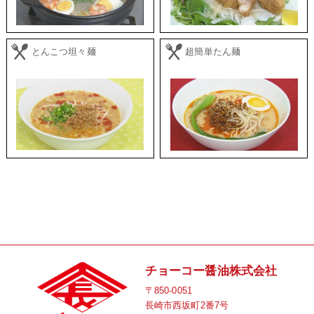
とんこつ坦々麺
超簡単たん麺
チョーコー醤油株式会社
〒850-0051
長崎市西坂町2番7号