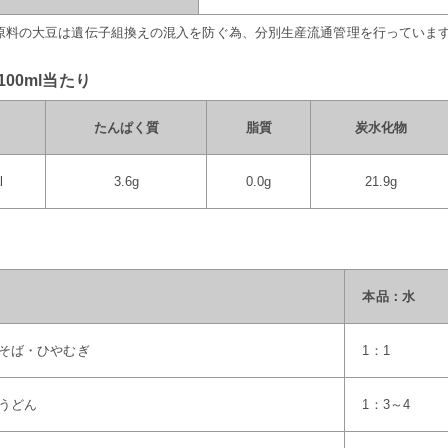
原料の大豆は遺伝子組換えの混入を防ぐ為、分別生産流通管理を行っていま
100ml当たり
たんぱく質
脂質
炭水化物
l
3.6g
0.0g
21.9g
本品：水
そば・ひやむぎ
1：1
うどん
1：3～4