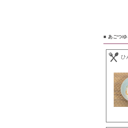
■ あごつ
ひ