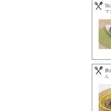
鶏
マ
豚
ん