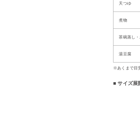
天つゆ
煮物
茶碗蒸し・
湯豆腐
※あくまで目
■ サイズ展