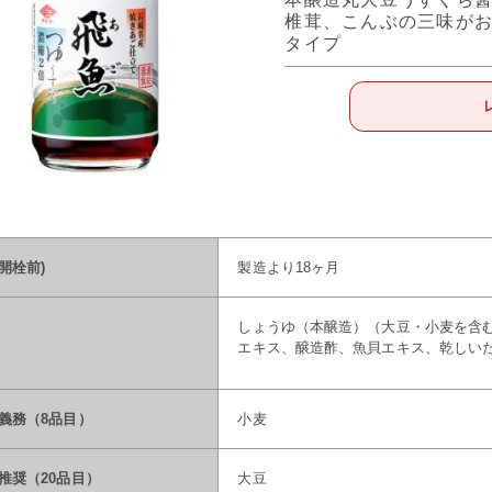
椎茸、こんぶの三味がお
タイプ
開栓前)
製造より18ヶ月
しょうゆ（本醸造）（大豆・小麦を含
エキス、醸造酢、魚貝エキス、乾しい
義務（8品目）
小麦
推奨（20品目）
大豆