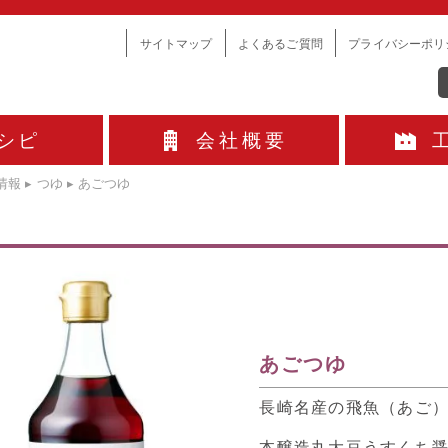
サイトマップ
よくあるご質問
プライバシーポリ
シピ
会社概要
情報
▸
つゆ
▸
あごつゆ
あごつゆ
長崎名産の飛魚（あご
本醸造丸大豆うすくち