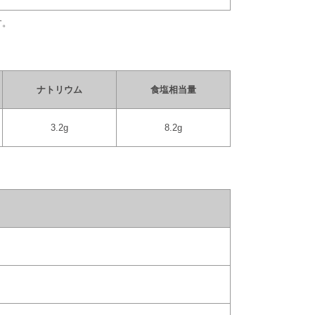
す。
ナトリウム
食塩相当量
3.2g
8.2g