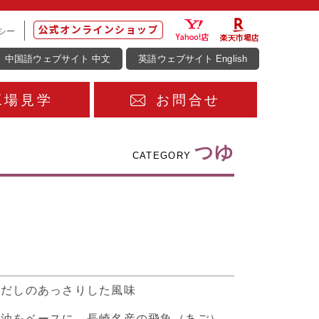
シー
中国語ウェブサイト 中文
英語ウェブサイト English
工場見学
お問合せ
つゆ
CATEGORY
）だしのあっさりした風味
醤油をベースに、長崎名産の飛魚（あご）、