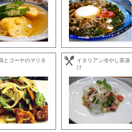
鶏とゴーヤのマリネ
イタリアン冷やし茶漬
け