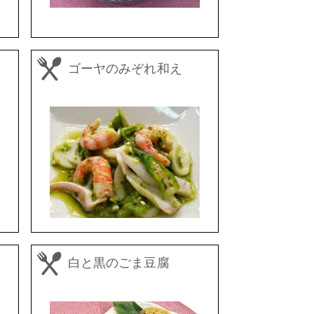
ゴーヤのみぞれ和え
白と黒のごま豆腐