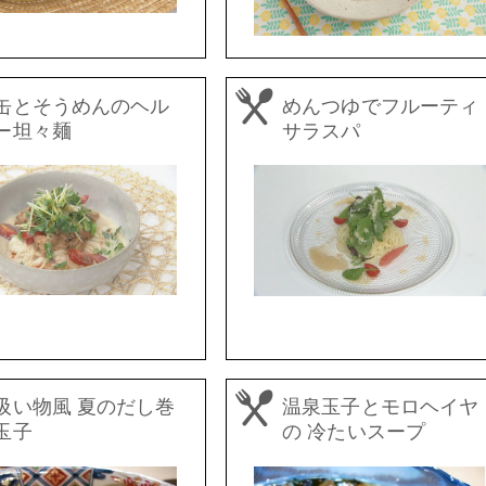
缶とそうめんのヘル
めんつゆでフルーティ
ー坦々麺
サラスパ
吸い物風 夏のだし巻
温泉玉子とモロヘイヤ
玉子
の 冷たいスープ