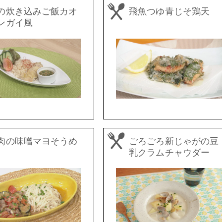
の炊き込みご飯カオ
飛魚つゆ青じそ鶏天
ンガイ風
肉の味噌マヨそうめ
ごろごろ新じゃがの豆
乳クラムチャウダー