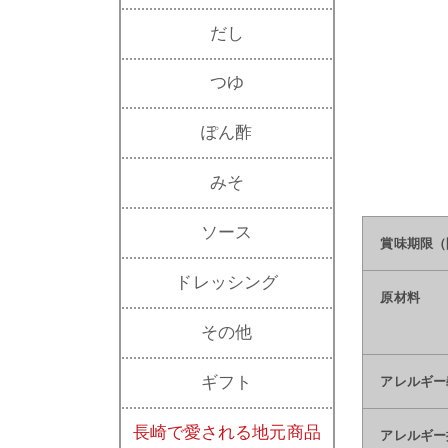
だし
つゆ
ぽん酢
みそ
ソース
賞味期限（
ドレッシング
原材料
その他
ギフト
アレルギー
長崎で愛される地元商品
アレルギー