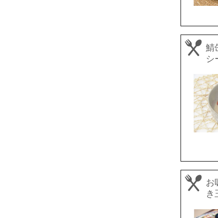
鯖
シ
お
き