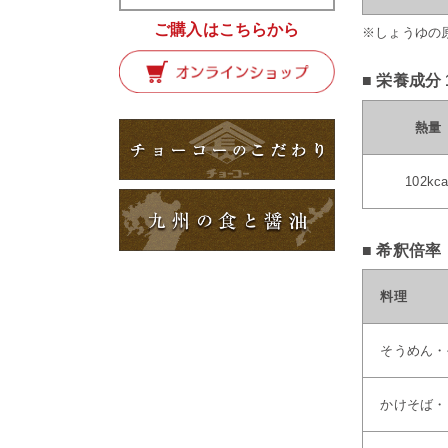
ご購入はこちらから
※しょうゆの
■ 栄養成分
熱量
102kca
■ 希釈倍率
料理
そうめん・
かけそば・