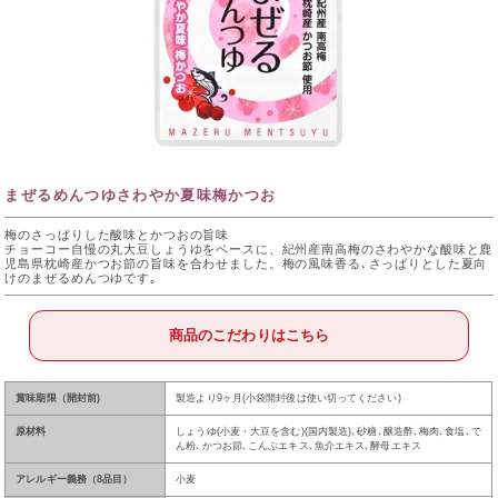
まぜるめんつゆさわやか夏味梅かつお
梅のさっぱりした酸味とかつおの旨味
チョーコー自慢の丸大豆しょうゆをベースに、紀州産南高梅のさわやかな酸味と鹿
児島県枕崎産かつお節の旨味を合わせました。梅の風味香る､さっぱりとした夏向
けのまぜるめんつゆです｡
商品のこだわりはこちら
賞味期限（開封前)
製造より9ヶ月(小袋開封後は使い切ってください)
原材料
しょうゆ(小麦・大豆を含む)(国内製造)､砂糖､醸造酢､梅肉､食塩､で
ん粉､かつお節､こんぶエキス､魚介エキス､酵母エキス
アレルギー義務（8品目）
小麦