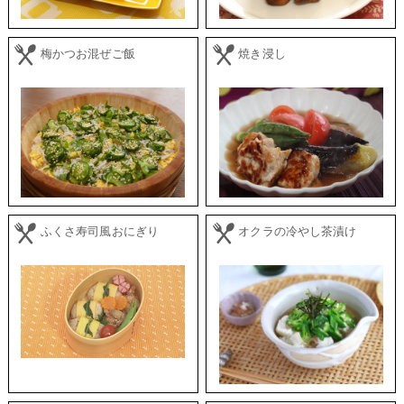
梅かつお混ぜご飯
焼き浸し
ふくさ寿司風おにぎり
オクラの冷やし茶漬け