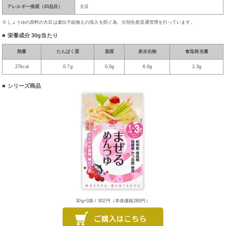
アレルギー推奨（20品目）
大豆
※しょうゆの原料の大豆は遺伝子組換えの混入を防ぐ為、分別生産流通管理を行っています。
■ 栄養成分 30g当たり
熱量
たんぱく質
脂質
炭水化物
食塩相当量
27kcal
0.7g
0.0g
6.0g
2.3g
■ シリーズ商品
30g×3袋 / 302円（本体価格280円）