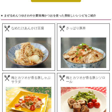
■ まぜるめんつゆさわやか夏味梅かつおを使った美味しいレシピをご紹介
なめたけあんかけ豆腐
さっぱり豚丼
梅とカツオが香る豚しゃぶ
梅とカツオが香る豚シソロ
サラダ
ール