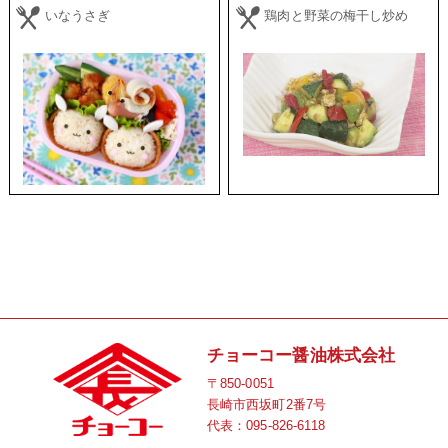
いなうさぎ
鶏肉と野菜の梅干し炒め
チョーコー醤油株式会社
〒850-0051
長崎市西坂町2番7号
代表：
095-826-6118