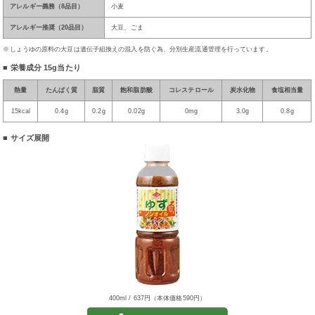
アレルギー義務（8品目）
小麦
アレルギー推奨（20品目）
大豆、ごま
※しょうゆの原料の大豆は遺伝子組換えの混入を防ぐ為、分別生産流通管理を行っています。
■ 栄養成分
15g当たり
熱量
たんぱく質
脂質
飽和脂肪酸
コレステロール
炭水化物
食塩相当量
15kcal
0.4g
0.2g
0.02g
0mg
3.0g
0.8g
■ サイズ展開
400ml / 637円（本体価格590円）