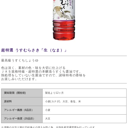
超特選 うすむらさき「生（なま）」
最高級うすくちしょうゆ
色は淡く、素材の色・味を大切に仕上げる
ＪＡＳ規格特級・超特選の本醸造うすくち醤油です。
熱処理をしていない生醤油ですので、諸味特有の香味を
お楽しみいただけます。
賞味期限（開栓前)
製造より12ヶ月
原材料
小麦(カナダ)、大豆、食塩、米
アレルギー義務（8品目）
小麦
アレルギー推奨（20品目）
大豆
※原料の大豆は遺伝子組換えの混入を防ぐ為、分別生産流通管理を行っています。