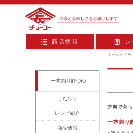
健康と美味しさをお届けします
商品情報
レ
ホーム
▸
イチ
一本釣り鰹つゆ
こだわり
荒海で育っ
レシピ紹介
一本釣り
商品情報