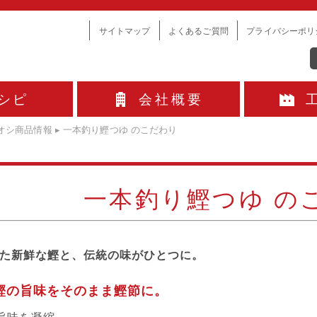
サイトマップ
よくあるご質問
プライバシーポリ
シピ
会社概要
オシ商品情報
▸
一本釣り鰹つゆ のこだわり
一本釣り鰹つゆ の
た新鮮な鰹と、伝統の味がひとつに。
鰹の旨味をそのまま鰹節に。