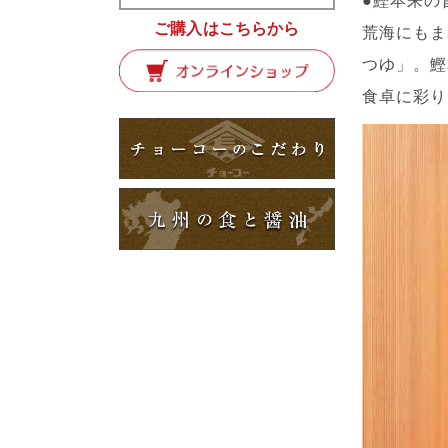
●鰹本来の
ご購入はこちらから
荒海にもま
つゆ」。鰹
食卓に彩り