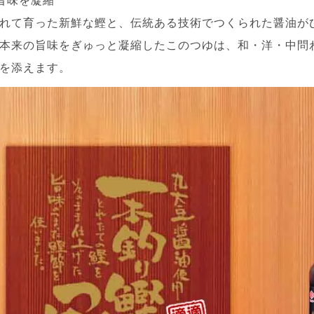
旨味を凝縮
れて育った新鮮な鰹と、伝統ある技術でつくられた醤油が
本来の旨味をぎゅっと凝縮したこのつゆは、和・洋・中問
を添えます。