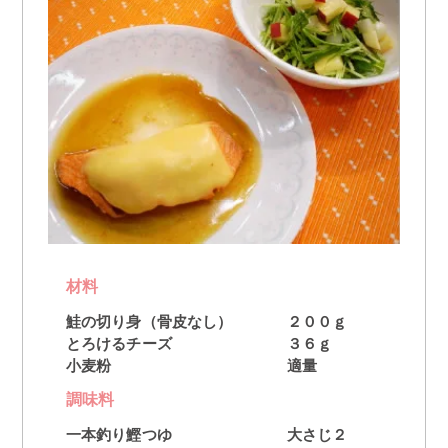
材料
鮭の切り身（骨皮なし）
２００ｇ
とろけるチーズ
３６ｇ
小麦粉
適量
調味料
一本釣り鰹つゆ
大さじ２