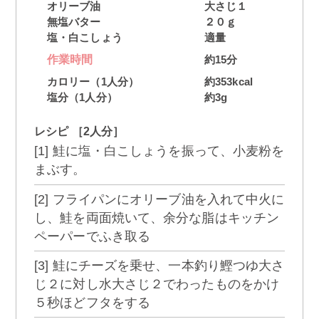
オリーブ油
大さじ１
無塩バター
２０ｇ
塩・白こしょう
適量
作業時間
約15分
カロリー（1人分）
約353kcal
塩分（1人分）
約3g
レシピ ［2人分］
[1] 鮭に塩・白こしょうを振って、小麦粉を
まぶす。
[2] フライパンにオリーブ油を入れて中火に
し、鮭を両面焼いて、余分な脂はキッチン
ペーパーでふき取る
[3] 鮭にチーズを乗せ、一本釣り鰹つゆ大さ
じ２に対し水大さじ２でわったものをかけ
５秒ほどフタをする