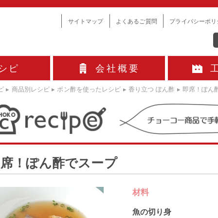
サイトマップ
よくあるご質問
プライバシーポリ
シピ
会社概要
ピ
▸
商品別レシピ
▸
ポン酢を使ったレシピ
▸
香り立つ ぽん酢
▸
即席！ぽん
即席！ぽん酢でスープ
材料
魚の切り身