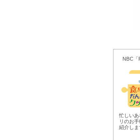
NBC「
忙しいあ
リのお手
紹介しま