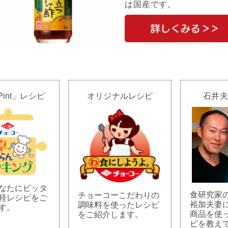
は国産です。
Pint」レシピ
オリジナルレシピ
石井夫
なたにピッタ
食研究家
チョーコーこだわりの
軽レシピをご
裕加夫妻
調味料を使ったレシピ
す。
商品を使
をご紹介します。
ピを教え