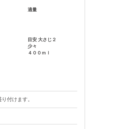
適量
目安 大さじ２
少々
４００ｍｌ
盛り付けます。