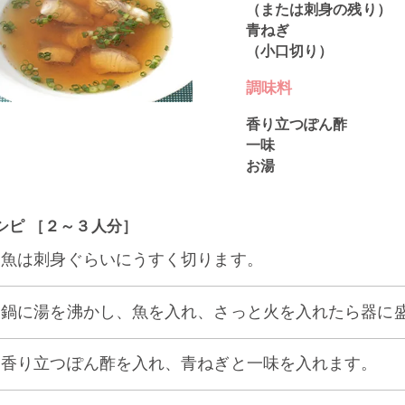
（または刺身の残り）
青ねぎ
（小口切り）
調味料
香り立つぽん酢
一味
お湯
シピ ［２～３人分］
1] 魚は刺身ぐらいにうすく切ります。
2] 鍋に湯を沸かし、魚を入れ、さっと火を入れたら器に
3] 香り立つぽん酢を入れ、青ねぎと一味を入れます。