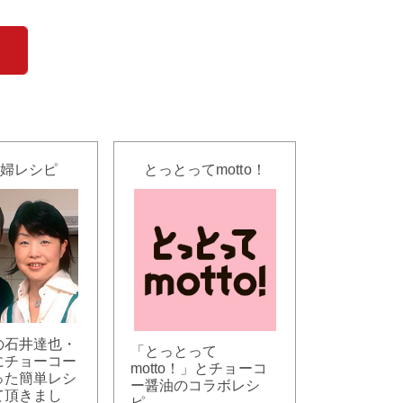
婦レシピ
とっとってmotto！
の石井達也・
「とっとって
にチョーコー
motto！」とチョーコ
った簡単レシ
ー醤油のコラボレシ
て頂きまし
ピ。