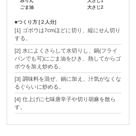
みりん
大さじ1
ごま油
大さじ2
■つくり方 [２人分]
[1] ゴボウは7cmほどに切り、縦にせん切り
する。
[2] 水によくさらして水切りし、鍋(フライ
パンでも可)にごま油をひき、熱してからゴ
ボウを加え炒める。
[3] 調味料を混ぜ、鍋に加え、汁気がなくな
るぐらいに炒める。
[4] 仕上げに七味唐辛子や切り胡麻を散ら
す。