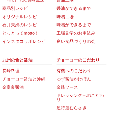
「Pint」NBC長崎放送
醤油工場
商品別レシピ
醤油ができるまで
オリジナルレシピ
味噌工場
石井夫婦のレシピ
味噌ができるまで
とっとってmotto！
工場見学のお申込み
インスタコラボレシピ
良い食品づくりの会
九州の食と醤油
チョーコーのこだわり
長崎料理
有機へのこだわり
チョーコー醤油と沖縄
ゆず醤油かけぽん
金富良醤油
金蝶ソース
ドレッシングへのこだわ
り
超特選むらさき