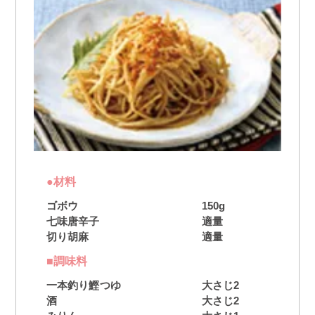
●材料
ゴボウ
150g
七味唐辛子
適量
切り胡麻
適量
■調味料
一本釣り鰹つゆ
大さじ2
酒
大さじ2