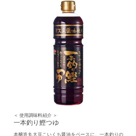
＜ 使用調味料紹介 ＞
一本釣り鰹つゆ
本醸造丸大豆こいくち醤油をベースに、一本釣りの