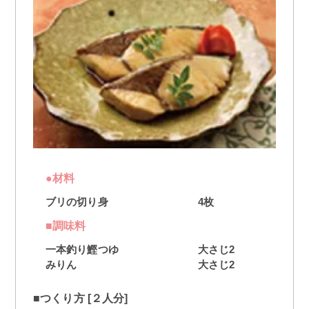
●材料
ブリの切り身
4枚
■調味料
一本釣り鰹つゆ
大さじ2
みりん
大さじ2
■つくり方 [２人分]