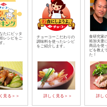
なたにピッタ
食研究家
チョーコーこだわりの
軽レシピをご
裕加夫妻
調味料を使ったレシピ
す。
商品を使
をご紹介します。
ピを教え
た！
く見る＞＞
詳しく見る＞＞
詳し