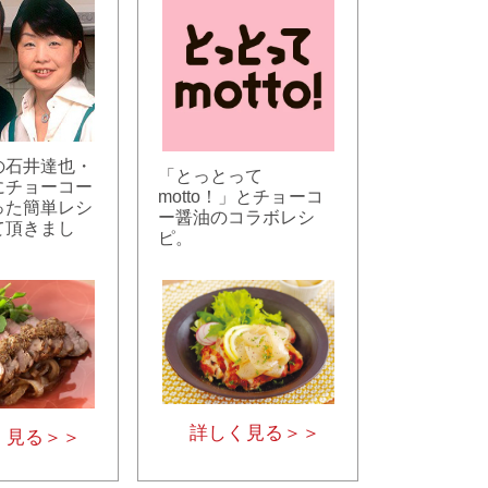
の石井達也・
「とっとって
にチョーコー
motto！」とチョーコ
った簡単レシ
ー醤油のコラボレシ
て頂きまし
ピ。
詳しく見る＞＞
く見る＞＞