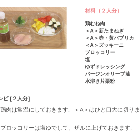
材料（２人分）
鶏むね肉
＜A＞新たまねぎ
＜A＞赤・黄パプリカ
＜A＞ズッキーニ
ブロッコリー
塩
ゆずドレッシング
バージンオリーブ油
水溶き片栗粉
シピ [２人分]
1] 鶏肉は常温にしておきます。＜A＞はひと口大に切り
2] ブロッコリーは塩ゆでして、ザルに上げておきます。