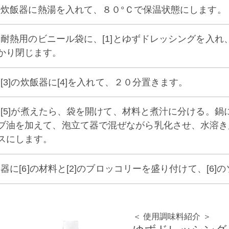
3] 炊飯器に熱湯を入れて、８０°Ｃで保温状態にします。
4] 耐熱用のビニール袋に、[1]とゆずドレッシングを
かり閉じます。
5] [3]の炊飯器に[4]を入れて、２０分置きます。
6] [5]が煮えたら、袋を開けて、材料と煮汁に分ける
ブ油を加えて、泡立て器で混ぜながら乳化させ、水溶き
スにします。
7] 器に[6]の材料と[2]のブロッコリーを盛り付けて、[6
＜ 使用調味料紹介 ＞