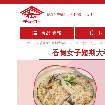
健康と美味しさをお届けします
商品情報
レ
ホーム
▸
香蘭女子短期大学×チョーコー醤油 だしの素
香蘭女子短期大