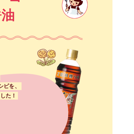
醤油
シピを、
ました！