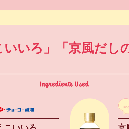
こいいろ」
「京風だしの
 こいいろ
京