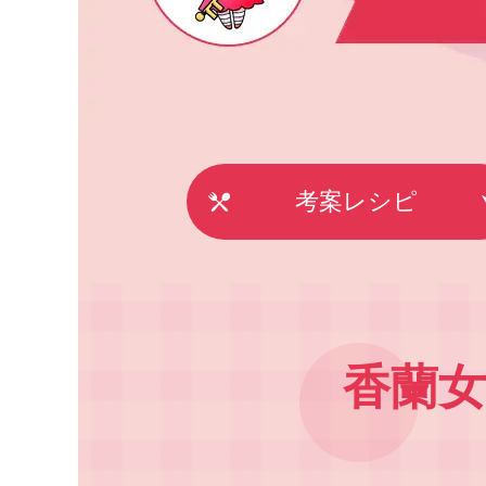
考案レシピ
香蘭