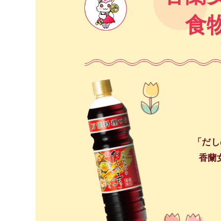
食
「だし
香蘭