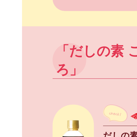
「だしの素 
ろ」
だしの素