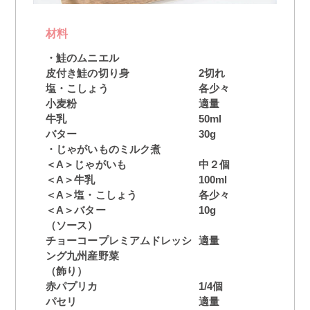
材料
・鮭のムニエル
皮付き鮭の切り身
2切れ
塩・こしょう
各少々
小麦粉
適量
牛乳
50ml
バター
30g
・じゃがいものミルク煮
＜A＞じゃがいも
中２個
＜A＞牛乳
100ml
＜A＞塩・こしょう
各少々
＜A＞バター
10g
（ソース）
チョーコープレミアムドレッシ
適量
ング九州産野菜
（飾り）
赤パプリカ
1/4個
パセリ
適量