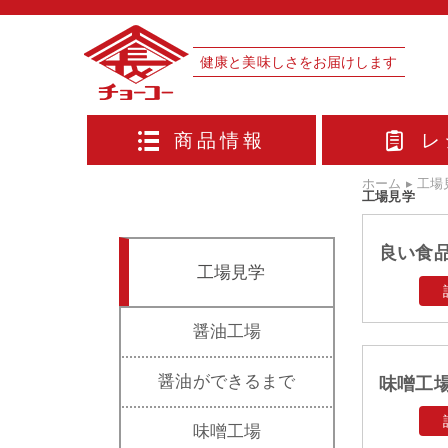
健康と美味しさをお届けします
商品情報
レ
ホーム
▸
工場
工場見学
良い食
工場見学
醤油工場
醤油ができるまで
味噌工
味噌工場