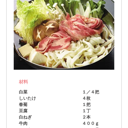
材料
白菜
１／４把
しいたけ
４枚
春菊
１把
豆腐
１丁
白ねぎ
２本
牛肉
４００ｇ