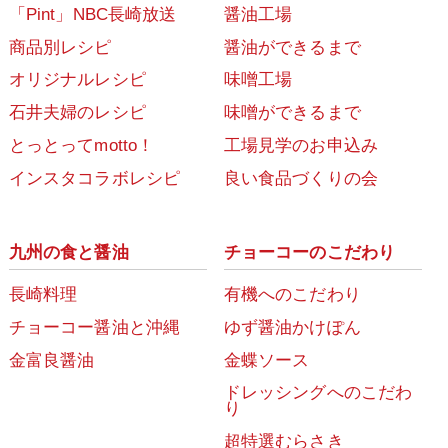
「Pint」NBC長崎放送
醤油工場
商品別レシピ
醤油ができるまで
オリジナルレシピ
味噌工場
石井夫婦のレシピ
味噌ができるまで
とっとってmotto！
工場見学のお申込み
インスタコラボレシピ
良い食品づくりの会
九州の食と醤油
チョーコーのこだわり
長崎料理
有機へのこだわり
チョーコー醤油と沖縄
ゆず醤油かけぽん
金富良醤油
金蝶ソース
ドレッシングへのこだわ
り
超特選むらさき