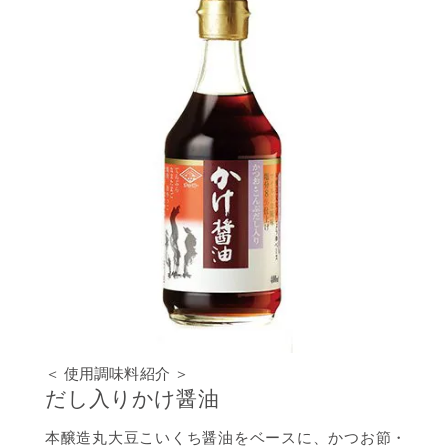
＜ 使用調味料紹介 ＞
だし入りかけ醤油
本醸造丸大豆こいくち醤油をベースに、かつお節・