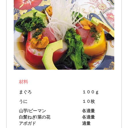
材料
まぐろ
１００ｇ
うに
１０枚
山芋/ピーマン
各適量
白髪ねぎ/菜の花
各適量
アボガド
適量