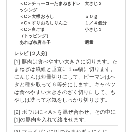
＜C＞チョーコーたまねぎドレ
大さじ２
ッシング
＜C＞大根おろし
５０ｇ
＜C＞すりおろしりんご
１／４個分
＜C＞白ごま
小さじ１
（トッピング）
あれば糸唐辛子
適量
レシピ [２人分]
[1] 豚肉は食べやすい大きさに切ります。た
まねぎは繊維と垂直に１㎝幅に切ります。
にんじんは短冊切りにして、ピーマンはヘ
タと種を取って６等分にします。キャベツ
は食べやすい大きさのざく切りにして、も
やしは洗って水気をしっかり切ります。
[2] ボウルに＜A＞を混ぜ合わせ、その中に
[1]の豚肉を入れて絡ませます。
[3] フライパンに[1]のたまねぎ・にんじ