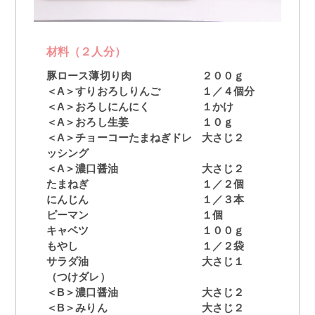
材料（２人分）
豚ロース薄切り肉
２００ｇ
＜A＞すりおろしりんご
１／４個分
＜A＞おろしにんにく
１かけ
＜A＞おろし生姜
１０ｇ
＜A＞チョーコーたまねぎドレ
大さじ２
ッシング
＜A＞濃口醤油
大さじ２
たまねぎ
１／２個
にんじん
１／３本
ピーマン
１個
キャベツ
１００ｇ
もやし
１／２袋
サラダ油
大さじ１
（つけダレ）
＜B＞濃口醤油
大さじ２
＜B＞みりん
大さじ２