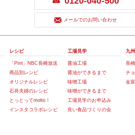
0120-040-500
メールでのお問い合わせ
レシピ
工場見学
九
「Pint」NBC長崎放送
醤油工場
長
商品別レシピ
醤油ができるまで
チ
オリジナルレシピ
味噌工場
金
石井夫婦のレシピ
味噌ができるまで
とっとってmotto！
工場見学のお申込み
インスタコラボレシピ
良い食品づくりの会