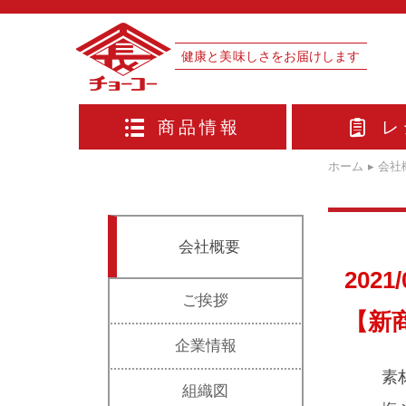
健康と美味しさをお届けします
商品情報
レ
ホーム
▸
会社
会社概要
2021/
ご挨拶
【新
企業情報
素
組織図