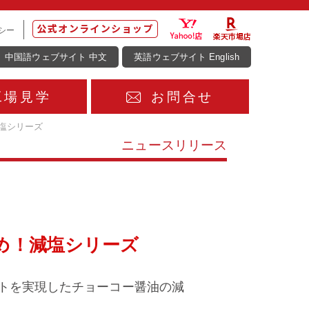
シー
中国語ウェブサイト 中文
英語ウェブサイト English
工場見学
お問合せ
塩シリーズ
ニュースリリース
め！減塩シリーズ
トを実現したチョーコー醤油の減