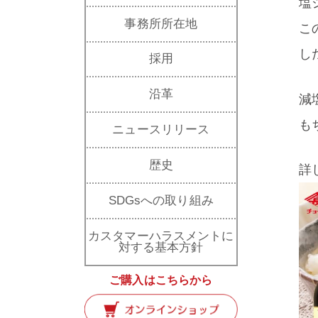
塩
事務所所在地
こ
し
採用
沿革
減
も
ニュースリリース
歴史
詳
SDGsへの取り組み
カスタマーハラスメントに
対する基本方針
ご購入はこちらから