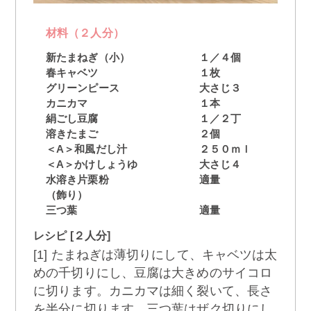
材料（２人分）
新たまねぎ（小）
１／４個
春キャベツ
１枚
グリーンピース
大さじ３
カニカマ
１本
絹ごし豆腐
１／２丁
溶きたまご
２個
＜A＞和風だし汁
２５０ｍｌ
＜A＞かけしょうゆ
大さじ４
水溶き片栗粉
適量
（飾り）
三つ葉
適量
レシピ [２人分]
[1] たまねぎは薄切りにして、キャベツは太
めの千切りにし、豆腐は大きめのサイコロ
に切ります。カニカマは細く裂いて、長さ
を半分に切ります。三つ葉はザク切りにし