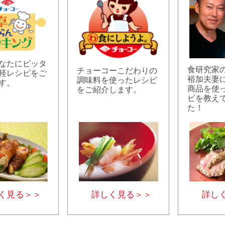
なたにピッタ
食研究家
チョーコーこだわりの
軽レシピをご
裕加夫妻
調味料を使ったレシピ
す。
商品を使
をご紹介します。
ピを教え
た！
く見る＞＞
詳しく見る＞＞
詳し