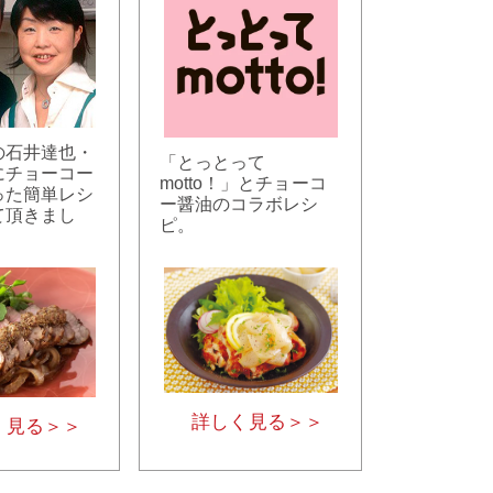
の石井達也・
「とっとって
にチョーコー
motto！」とチョーコ
った簡単レシ
ー醤油のコラボレシ
て頂きまし
ピ。
詳しく見る＞＞
く見る＞＞