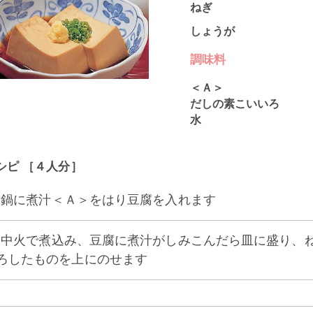
ねぎ
しょうが
調味料
＜Ａ＞
だしの素こいいろ
水
シピ ［４人分］
1] 鍋に煮汁＜Ａ＞をはり豆腐を入れます
2] 中火で煮込み、豆腐に煮汁がしみこんだら皿に盛り
ろしたものを上にのせます