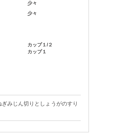
少々
少々
カップ１/２
カップ１
、ねぎみじん切りとしょうがのすり