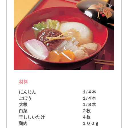
材料
にんじん
１/４本
ごぼう
１/４本
大根
１/８本
白菜
２枚
干ししいたけ
４枚
鶏肉
１００ｇ