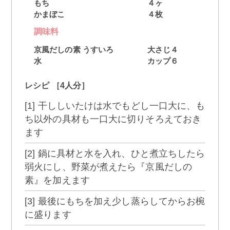
もち
４ヶ
かまぼこ
４枚
調味料
京風だしの素 うすいろ
大さじ４
水
カップ６
レシピ ［4人分］
[1] 干ししいたけは水でもどし一口大に、も
ち以外の具材も一口大に切りそろえておき
ます
[2] 鍋に具材と水を入れ、ひと煮立ちしたら
弱火にし、野菜が煮えたら『京風だしの
素』を加えます
[3] 最後にもちを加え少し蒸らしてからお椀
に盛ります