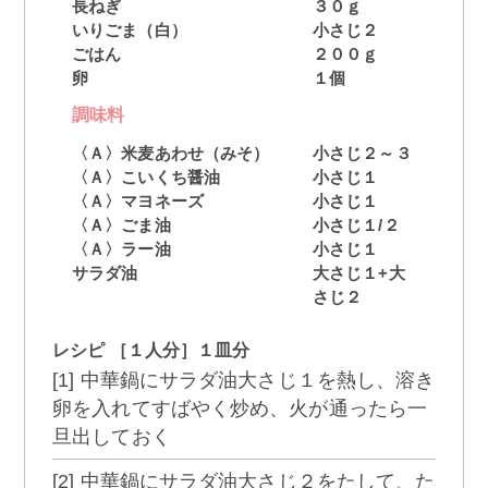
長ねぎ
３０ｇ
いりごま（白）
小さじ２
ごはん
２００ｇ
卵
１個
調味料
〈Ａ〉米麦あわせ（みそ）
小さじ２～３
〈Ａ〉こいくち醤油
小さじ１
〈Ａ〉マヨネーズ
小さじ１
〈Ａ〉ごま油
小さじ１/２
〈Ａ〉ラー油
小さじ１
サラダ油
大さじ１+大
さじ２
レシピ ［１人分］１皿分
[1] 中華鍋にサラダ油大さじ１を熱し、溶き
卵を入れてすばやく炒め、火が通ったら一
旦出しておく
[2] 中華鍋にサラダ油大さじ２をたして、た