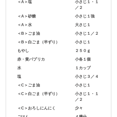
＜A＞塩
小さじ１・１
／２
＜A＞砂糖
小さじ１強
＜A＞水
大さじ１
＜B＞ごま油
小さじ１／２
＜B＞白ごま（半ずり）
小さじ１
もやし
２５０ｇ
赤・黄パプリカ
小各１個
水
１カップ
塩
小さじ３／４
＜C＞ごま油
小さじ１
＜C＞白ごま（半ずり）
小さじ１・１
／２
＜C＞おろしにんにく
少々
ごはん
４膳分