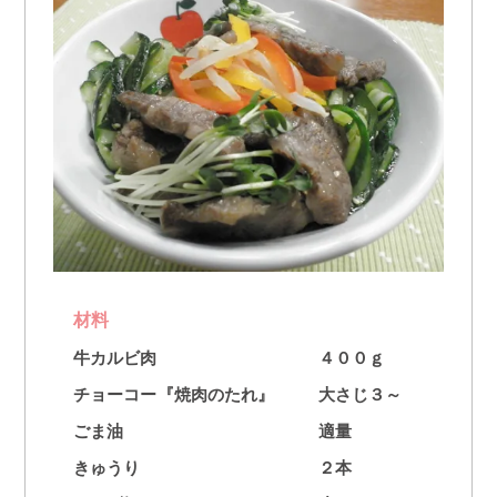
材料
牛カルビ肉
４００ｇ
チョーコー『焼肉のたれ』
大さじ３～
ごま油
適量
きゅうり
２本