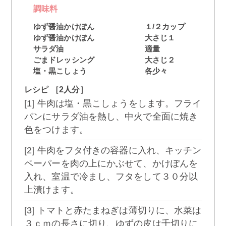
調味料
ゆず醤油かけぽん
１/２カップ
ゆず醤油かけぽん
大さじ１
サラダ油
適量
ごまドレッシング
大さじ２
塩・黒こしょう
各少々
レシピ ［2人分］
[1] 牛肉は塩・黒こしょうをします。フライ
パンにサラダ油を熱し、中火で全面に焼き
色をつけます。
[2] 牛肉をフタ付きの容器に入れ、キッチン
ペーパーを肉の上にかぶせて、かけぽんを
入れ、室温で冷まし、フタをして３０分以
上漬けます。
[3] トマトと赤たまねぎは薄切りに、水菜は
３ｃｍの長さに切り、ゆずの皮は千切りに