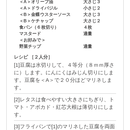
＜A＞オリーブ油
大さじ３
＜A＞ドライバジル
小さじ２
＜B＞金蝶ウスターソース
大さじ３
＜B＞ケチャップ
大さじ２
食パン（６枚切り）
４枚
マスタード
適量
＜お好みで＞
野菜チップ
適量
レシピ ［２人分］
[1]豆腐は水切りして、４等分（８ｍｍ厚さ
に）します。にんにくはみじん切りにしま
す。豆腐を＜A＞で２０分ほどマリネしま
す。
[2]レタスは食べやすい大きさにちぎり、ト
マト・アボカド・紅芯大根は薄切りにしま
す。
[3]フライパンで[1]のマリネした豆腐を両面