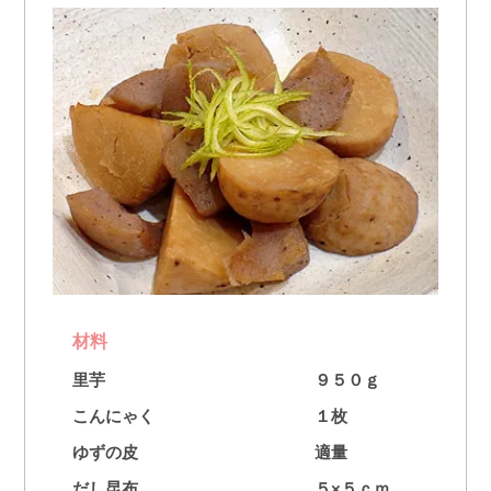
材料
里芋
９５０ｇ
こんにゃく
１枚
ゆずの皮
適量
だし昆布
５×５ｃｍ