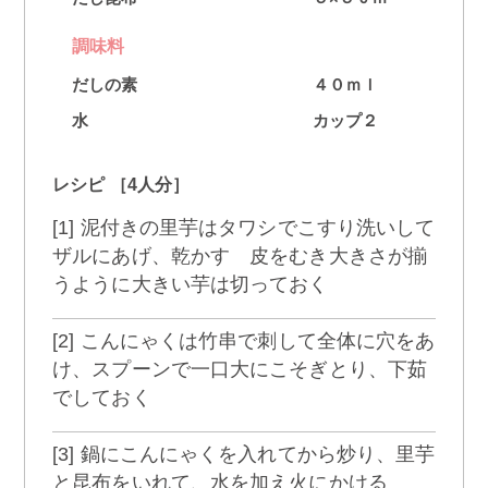
調味料
だしの素
４０ｍｌ
水
カップ２
レシピ ［4人分］
[1] 泥付きの里芋はタワシでこすり洗いして
ザルにあげ、乾かす 皮をむき大きさが揃
うように大きい芋は切っておく
[2] こんにゃくは竹串で刺して全体に穴をあ
け、スプーンで一口大にこそぎとり、下茹
でしておく
[3] 鍋にこんにゃくを入れてから炒り、里芋
と昆布をいれて、水を加え火にかける