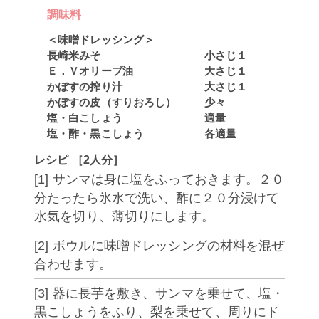
調味料
＜味噌ドレッシング＞
長崎米みそ
小さじ１
Ｅ．Ｖオリーブ油
大さじ１
かぼすの搾り汁
大さじ１
かぼすの皮（すりおろし）
少々
塩・白こしょう
適量
塩・酢・黒こしょう
各適量
レシピ ［2人分］
[1] サンマは身に塩をふっておきます。２０
分たったら氷水で洗い、酢に２０分浸けて
水気を切り、薄切りにします。
[2] ボウルに味噌ドレッシングの材料を混ぜ
合わせます。
[3] 器に長芋を敷き、サンマを乗せて、塩・
黒こしょうをふり、梨を乗せて、周りにド