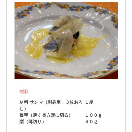
材料
材料 サンマ（刺身用：３枚おろ
１尾
し）
長芋（薄く長方形に切る）
１００ｇ
梨（薄切り）
４０ｇ