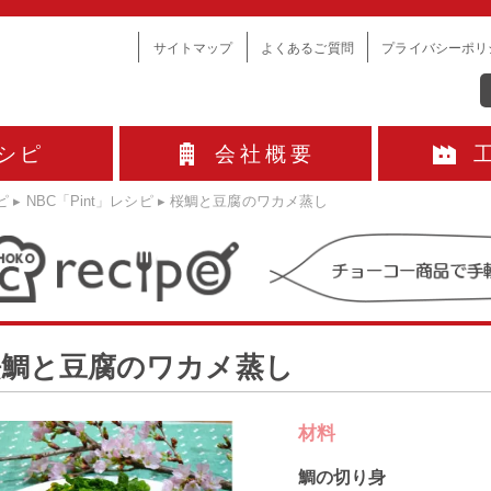
サイトマップ
よくあるご質問
プライバシーポリ
シピ
会社概要
ピ
▸
NBC「Pint」レシピ
▸
桜鯛と豆腐のワカメ蒸し
桜鯛と豆腐のワカメ蒸し
材料
鯛の切り身