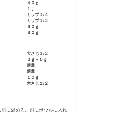
４０ｇ
１丁
カップ１/４
カップ１/２
３０ｇ
３０ｇ
大さじ１/２
２ｇ＋５ｇ
適量
適量
１０ｇ
大さじ１/２
、人肌に温める。別にボウルに入れ