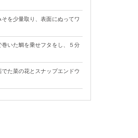
たみそを少量取り、表面にぬってワ
メで巻いた鯛を乗せフタをし、５分
に茹でた菜の花とスナップエンドウ
そ