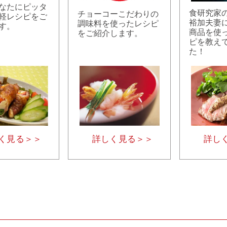
なたにピッタ
食研究家
チョーコーこだわりの
軽レシピをご
裕加夫妻
調味料を使ったレシピ
す。
商品を使
をご紹介します。
ピを教え
た！
く見る＞＞
詳しく見る＞＞
詳し