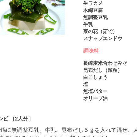
生ワカメ
木綿豆腐
無調整豆乳
牛乳
菜の花（茹で）
スナップエンドウ
調味料
長崎麦米合わせみそ
昆布だし（顆粒）
白こしょう
塩
無塩バター
オリーブ油
シピ ［2人分］
1] 鍋に無調整豆乳、牛乳、昆布だし５ｇを入れて混ぜ