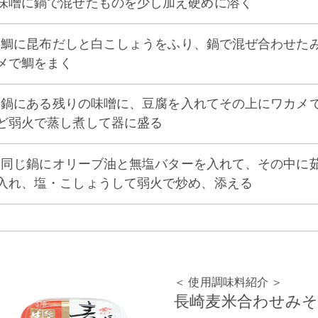
味噌に鍋で混ぜたものを少し加え硬めに溶く
2] 鯛に昆布だしと白こしょうをふり、鍋で混ぜ合わせ
メで鯛をまく
3] 鍋にある残りの味噌に、豆腐を入れてその上にワカ
ど弱火で蒸し煮して器に盛る
4] 同じ鍋にオリーブ油と無塩バターを入れて、その中
入れ、塩・こしょうして弱火で炒め、添える
＜ 使用調味料紹介 ＞
長崎麦米合わせみ