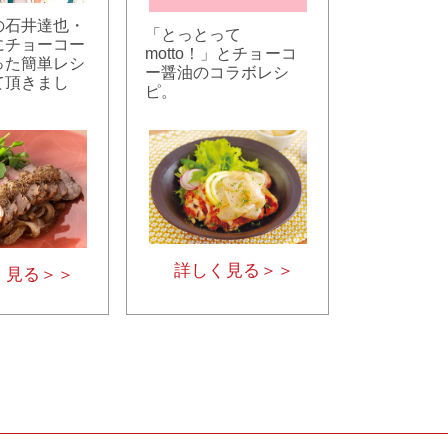
の石井達也・
「とっとって
にチョーコー
motto！」とチョーコ
った簡単レシ
ー醤油のコラボレシ
て頂きまし
ピ。
詳しく見る＞＞
く見る＞＞