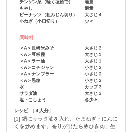
チンゲン菜（軽く塩茹で）
適量
もやし
適量
ピーナッツ（粗みじん切り）
大さじ４
小ねぎ（小口切り）
少々
調味料
＜A＞長崎米みそ
大さじ３
＜A＞豆板醤
大さじ１
＜A＞ラー油
大さじ１
＜A＞コチジャン
小さじ２
＜A＞ナンプラー
小さじ２
＜A＞黒糖
小さじ２
水
カップ３
サラダ油
大さじ３
塩・こしょう
各少々
レシピ ［４人分］
[1] 鍋にサラダ油を入れ、たまねぎ・にんに
くを炒めます。香りが出たら豚ひき肉、生