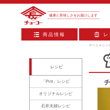
健康と美味しさをお届けします
商品情報
レ
ホーム
▸
レシ
レシピ
チ
「Pint」レシピ
オリジナルレシピ
石井夫婦レシピ