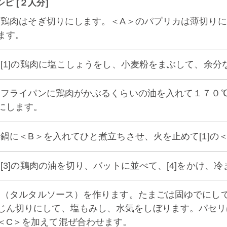
シピ [２人分]
1] 鶏肉はそぎ切りにします。＜A＞のパプリカは薄切
ます。
2] [1]の鶏肉に塩こしょうをし、小麦粉をまぶして、余
3] フライパンに鶏肉がかぶるくらいの油を入れて１７０℃
にします。
4] 鍋に＜B＞を入れてひと煮立ちさせ、火を止めて[1]
5] [3]の鶏肉の油を切り、バットに並べて、[4]をかけ、
6] （タルタルソース）を作ります。たまごは固ゆでに
じん切りにして、塩もみし、水気をしぼります。パセリ
＜C＞を加えて混ぜ合わせます。