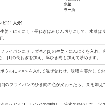
水菜
ラー油
シピ [１人分]
1] 生姜・にんにく・長ねぎはみじん切りにして、水菜
す。
2] フライパンにサラダ油と[1]の生姜・にんにくを入
ら、[1]の長ねぎを加え、豚ひき肉も加えて炒めます。
3] ボウルに＜A＞を入れて混ぜ合わせ、味噌を溶かして
4] [2]のフライパンのひき肉の色が変わったら、[3]を
。
5] 冷凍うどんは、レンジで加熱し、冷水で冷やして、