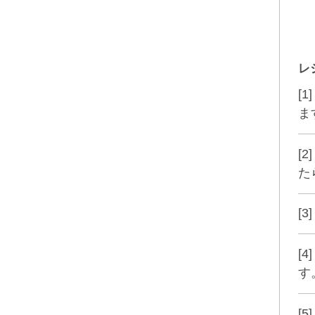
レ
[
ま
[
た
[
[
す
[