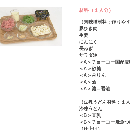
材料（１人分）
（肉味噌材料：作りや
豚ひき肉
生姜
にんにく
長ねぎ
サラダ油
＜A＞チョーコー国産麦
＜A＞砂糖
＜A＞みりん
＜A＞酒
＜A＞濃口醤油
（豆乳うどん材料：１
冷凍うどん
＜B＞豆乳
＜B＞チョーコー飛魚つ
（仕上げ）