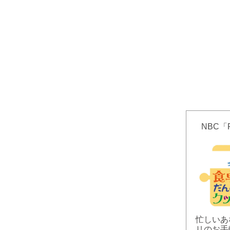
NBC「
忙しいあ
リのお手