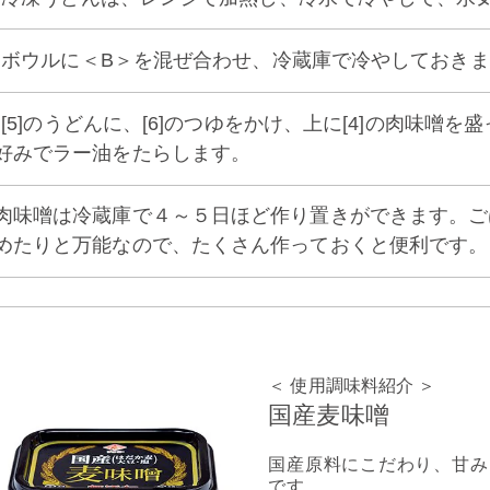
6] ボウルに＜B＞を混ぜ合わせ、冷蔵庫で冷やしておき
7] [5]のうどんに、[6]のつゆをかけ、上に[4]の肉味噌
好みでラー油をたらします。
肉味噌は冷蔵庫で４～５日ほど作り置きができます。ご
めたりと万能なので、たくさん作っておくと便利です。
＜ 使用調味料紹介 ＞
国産麦味噌
国産原料にこだわり、甘み
です。