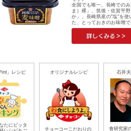
全国でも唯一、長崎でのみ
ま）裸」、筑後・佐賀平野
か」、長崎県産の”塩”を
た、とっておきのお味噌で
Pint」レシピ
オリジナルレシピ
石井夫
なたにピッタ
食研究家
チョーコーこだわりの
軽レシピをご