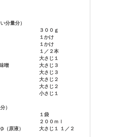
すい分量分）
３００ｇ
１かけ
１かけ
１／２本
大さじ１
味噌
大さじ３
大さじ３
大さじ２
大さじ２
小さじ１
人分）
１袋
２００ｍｌ
ゆ（原液）
大さじ１ １／２