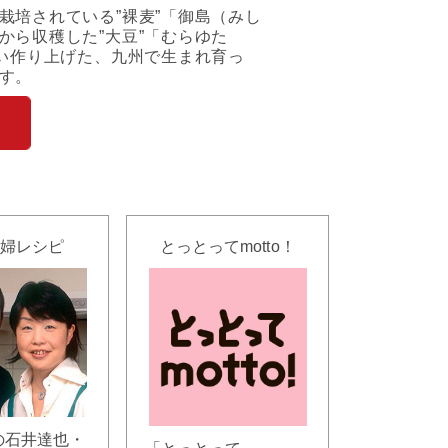
栽培されている”裸麦”「御島（みし
から収穫した”大豆”「むらゆた
使い作り上げた、九州で生まれ育っ
す。
婦レシピ
とっとってmotto！
の石井達也・