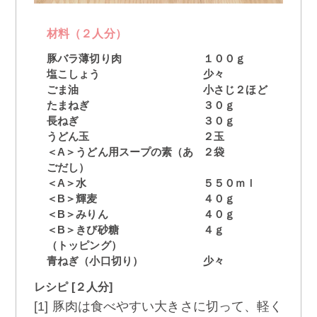
材料（２人分）
豚バラ薄切り肉
１００ｇ
塩こしょう
少々
ごま油
小さじ２ほど
たまねぎ
３０ｇ
長ねぎ
３０ｇ
うどん玉
２玉
＜A＞うどん用スープの素（あ
２袋
ごだし）
＜A＞水
５５０ｍｌ
＜B＞輝麦
４０ｇ
＜B＞みりん
４０ｇ
＜B＞きび砂糖
４ｇ
（トッピング）
青ねぎ（小口切り）
少々
レシピ [２人分]
[1] 豚肉は食べやすい大きさに切って、軽く