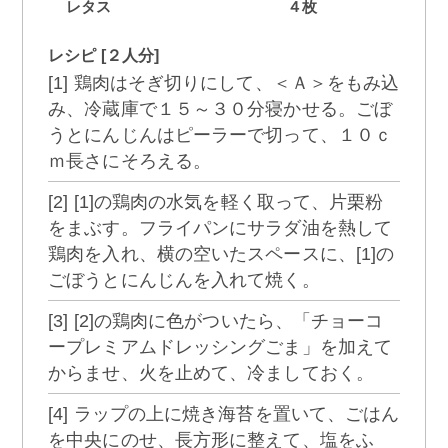
レタス
４枚
レシピ [２人分]
[1] 鶏肉はそぎ切りにして、＜Ａ＞をもみ込
み、冷蔵庫で１５～３０分寝かせる。ごぼ
うとにんじんはピーラーで切って、１０ｃ
ｍ長さにそろえる。
[2] [1]の鶏肉の水気を軽く取って、片栗粉
をまぶす。フライパンにサラダ油を熱して
鶏肉を入れ、横の空いたスペースに、[1]の
ごぼうとにんじんを入れて焼く。
[3] [2]の鶏肉に色がついたら、「チョーコ
ープレミアムドレッシングごま」を加えて
からませ、火を止めて、冷ましておく。
[4] ラップの上に焼き海苔を置いて、ごはん
を中央にのせ、長方形に整えて、塩をふ