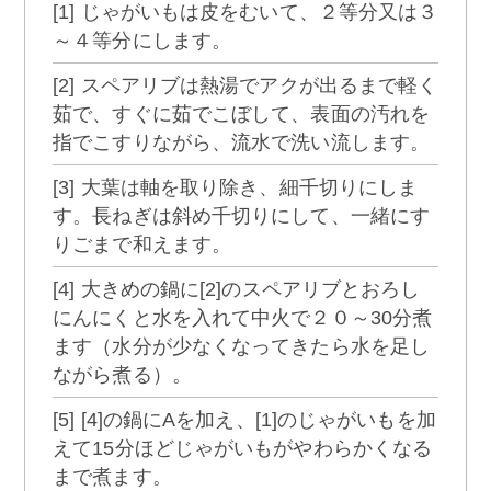
[1] じゃがいもは皮をむいて、２等分又は３
～４等分にします。
[2] スペアリブは熱湯でアクが出るまで軽く
茹で、すぐに茹でこぼして、表面の汚れを
指でこすりながら、流水で洗い流します。
[3] 大葉は軸を取り除き、細千切りにしま
す。長ねぎは斜め千切りにして、一緒にす
りごまで和えます。
[4] 大きめの鍋に[2]のスペアリブとおろし
にんにくと水を入れて中火で２０～30分煮
ます（水分が少なくなってきたら水を足し
ながら煮る）。
[5] [4]の鍋にAを加え、[1]のじゃがいもを加
えて15分ほどじゃがいもがやわらかくなる
まで煮ます。