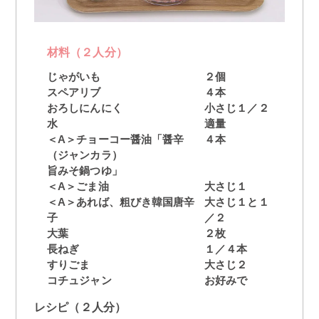
材料（２人分）
じゃがいも
２個
スペアリブ
４本
おろしにんにく
小さじ１／２
水
適量
＜A＞チョーコー醤油「醤辛
４本
（ジャンカラ）
旨みそ鍋つゆ」
＜A＞ごま油
大さじ１
＜A＞あれば、粗びき韓国唐辛
大さじ１と１
子
／２
大葉
２枚
長ねぎ
１／４本
すりごま
大さじ２
コチュジャン
お好みで
レシピ（２人分）