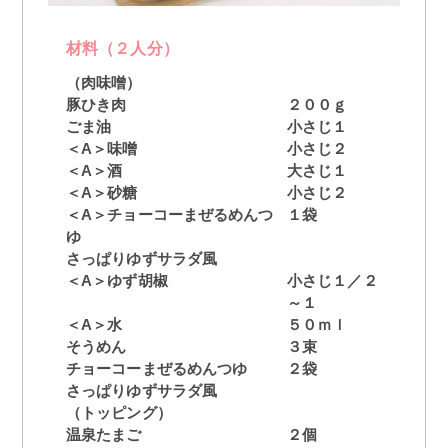
材料（２人分）
（肉味噌）
豚ひき肉
２００ｇ
ごま油
小さじ１
＜A＞味噌
小さじ２
＜A＞酒
大さじ１
＜A＞砂糖
小さじ２
＜A＞チョーコーまぜるめんつ
１袋
ゆ
さっぱりゆずサラダ風
＜A＞ゆず胡椒
小さじ１／２
～１
＜A＞水
５０ｍｌ
そうめん
３束
チョーコーまぜるめんつゆ
２袋
さっぱりゆずサラダ風
（トッピング）
温泉たまご
２個