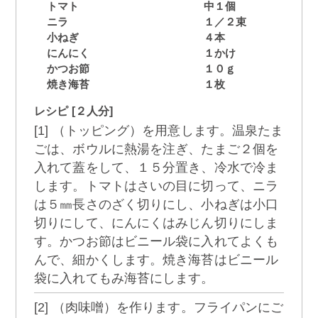
トマト
中１個
ニラ
１／２束
小ねぎ
４本
にんにく
１かけ
かつお節
１０ｇ
焼き海苔
１枚
レシピ [２人分]
[1] （トッピング）を用意します。温泉たま
ごは、ボウルに熱湯を注ぎ、たまご２個を
入れて蓋をして、１５分置き、冷水で冷ま
します。トマトはさいの目に切って、ニラ
は５㎜長さのざく切りにし、小ねぎは小口
切りにして、にんにくはみじん切りにしま
す。かつお節はビニール袋に入れてよくも
んで、細かくします。焼き海苔はビニール
袋に入れてもみ海苔にします。
[2] （肉味噌）を作ります。フライパンにご