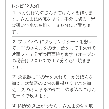
レシピ [２人分]
[1] ＜かけぽんのさんまごはん＞を作りま
す。さんまは内臓を取り、半分に切る。米
は研いで水気を切り、３０分ほど置きま
す。
[2] フライパンにクッキングシートを敷い
て、[1]のさんまをのせ、蓋をして中火弱で
片面５～７分ずつ両面焼きます（オーブン
の場合は２００℃で１７分くらい焼きま
す）。
[3] 炊飯器に[1]の米を入れて、かけぽんを
加え、炊飯器の２合の目盛りまで水を加
え、[2]のさんまをのせて、炊き込みごはん
モードで炊きます。
[4] [3]が炊き上がったら、さんまの骨を取