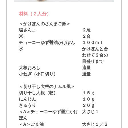
材料（２人分）
＜かけぽんのさんまご飯＞
塩さんま
２尾
米
２合
チョーコーゆず醤油かけぽん
１００ｍｌ
水
かけぽんと合
わせて２合の
目盛りまで
大根おろし
適量
小ねぎ（小口切り）
適量
＜切り干し大根のナムル風＞
切り干し大根（乾）
１５ｇ
にんじん
１０ｇ
きゅうり
２０ｇ
＜A＞チョーコーゆず醤油かけ
大さじ１
ぽん
＜A＞ごま油
大さじ１／２