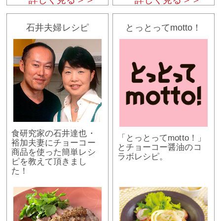
石井夫婦レシピ
とっとってmotto！
食研究家の石井達也・
「とっとってmotto！」
裕加夫妻にチョーコー
とチョーコー醤油のコ
商品を使った簡単レシ
ラボレシピ。
ピを教えて頂きまし
た！