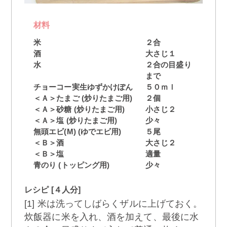
材料
米
２合
酒
大さじ１
水
２合の目盛り
まで
チョーコー実生ゆずかけぽん
５０ｍｌ
＜Ａ＞たまご (炒りたまご用)
２個
＜Ａ＞砂糖 (炒りたまご用)
小さじ２
＜Ａ＞塩 (炒りたまご用)
少々
無頭エビ(M) (ゆでエビ用)
５尾
＜Ｂ＞酒
大さじ２
＜Ｂ＞塩
適量
青のり (トッピング用)
少々
レシピ [４人分]
[1] 米は洗ってしばらくザルに上げておく。
炊飯器に米を入れ、酒を加えて、最後に水