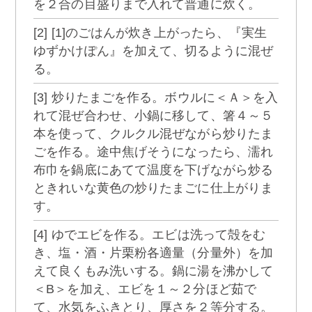
を２合の目盛りまで入れて普通に炊く。
[2] [1]のごはんが炊き上がったら、『実生
ゆずかけぽん』を加えて、切るように混ぜ
る。
[3] 炒りたまごを作る。ボウルに＜Ａ＞を入
れて混ぜ合わせ、小鍋に移して、箸４～５
本を使って、クルクル混ぜながら炒りたま
ごを作る。途中焦げそうになったら、濡れ
布巾を鍋底にあてて温度を下げながら炒る
ときれいな黄色の炒りたまごに仕上がりま
す。
[4] ゆでエビを作る。エビは洗って殻をむ
き、塩・酒・片栗粉各適量（分量外）を加
えて良くもみ洗いする。鍋に湯を沸かして
＜B＞を加え、エビを１～２分ほど茹で
て、水気をふきとり、厚さを２等分する。