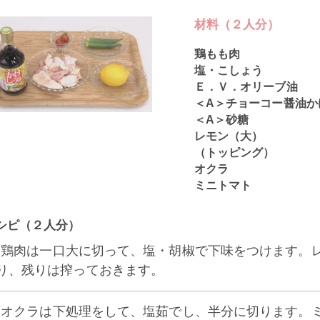
材料（２人分）
鶏もも肉
塩・こしょう
Ｅ．Ｖ．オリーブ油
＜A＞チョーコー醤油か
＜A＞砂糖
レモン（大）
（トッピング）
オクラ
ミニトマト
シピ（２人分）
1] 鶏肉は一口大に切って、塩・胡椒で下味をつけます
り、残りは搾っておきます。
2] オクラは下処理をして、塩茹でし、半分に切ります