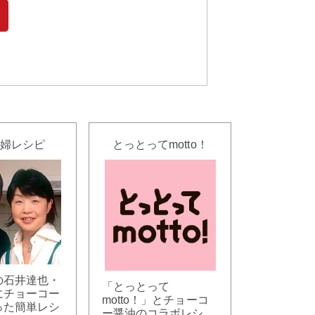
婦レシピ
とっとってmotto！
の石井達也・
「とっとって
にチョーコー
motto！」とチョーコ
った簡単レシ
ー醤油のコラボレシ