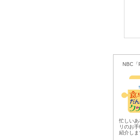
NBC「
忙しいあ
リのお手
紹介しま