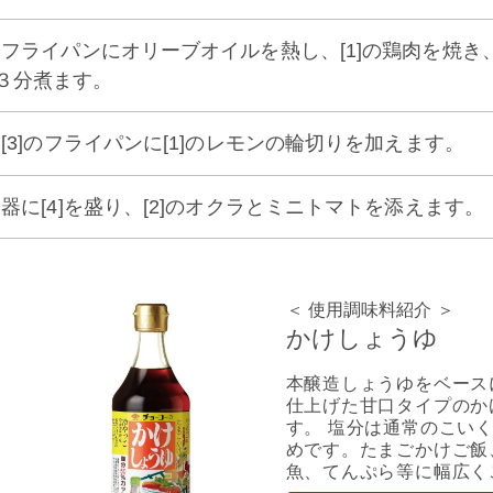
3] フライパンにオリーブオイルを熱し、[1]の鶏肉を焼き
３分煮ます。
4] [3]のフライパンに[1]のレモンの輪切りを加えます。
5] 器に[4]を盛り、[2]のオクラとミニトマトを添えます。
＜ 使用調味料紹介 ＞
かけしょうゆ
本醸造しょうゆをベース
仕上げた甘口タイプのか
す。 塩分は通常のこいく
めです。たまごかけご飯
魚、てんぷら等に幅広く