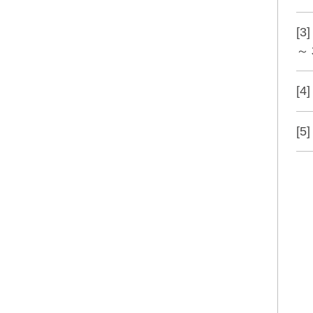
[
～
[
[