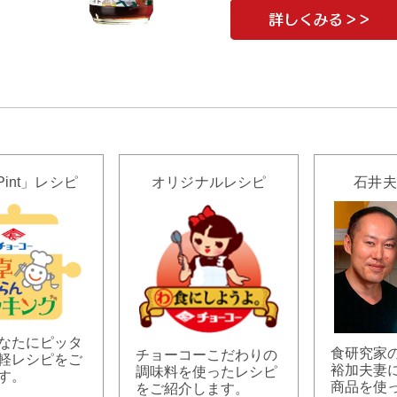
Pint」レシピ
オリジナルレシピ
石井夫
なたにピッタ
食研究家
チョーコーこだわりの
軽レシピをご
裕加夫妻
調味料を使ったレシピ
す。
商品を使
をご紹介します。