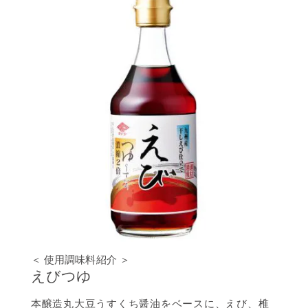
＜ 使用調味料紹介 ＞
えびつゆ
本醸造丸大豆うすくち醤油をベースに、えび、椎