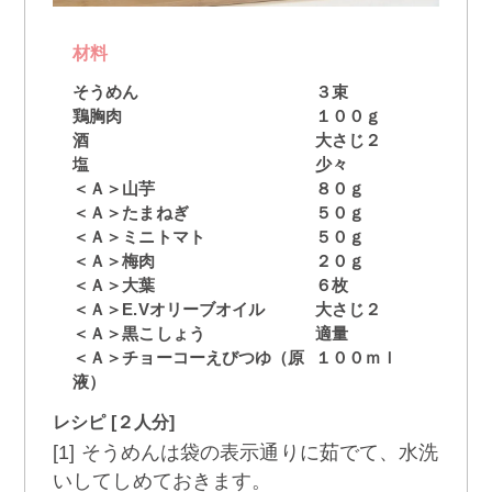
材料
そうめん
３束
鶏胸肉
１００ｇ
酒
大さじ２
塩
少々
＜Ａ＞山芋
８０ｇ
＜Ａ＞たまねぎ
５０ｇ
＜Ａ＞ミニトマト
５０ｇ
＜Ａ＞梅肉
２０ｇ
＜Ａ＞大葉
６枚
＜Ａ＞E.Vオリーブオイル
大さじ２
＜Ａ＞黒こしょう
適量
＜Ａ＞チョーコーえびつゆ（原
１００ｍｌ
液）
レシピ [２人分]
[1] そうめんは袋の表示通りに茹でて、水洗
いしてしめておきます。