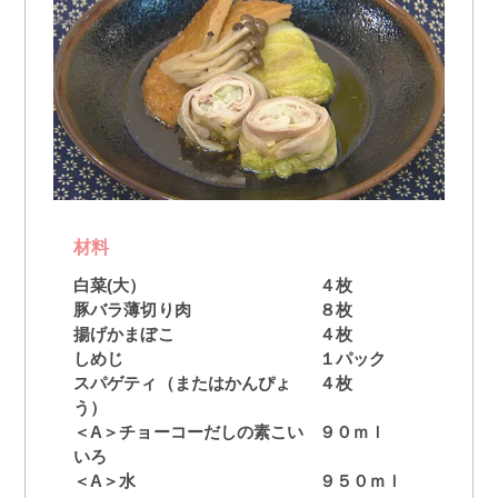
材料
白菜(大）
４枚
豚バラ薄切り肉
８枚
揚げかまぼこ
４枚
しめじ
１パック
スパゲティ（またはかんぴょ
４枚
う）
＜A＞チョーコーだしの素こい
９０ｍｌ
いろ
＜A＞水
９５０ｍｌ