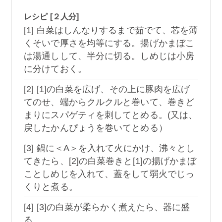
レシピ [２人分]
[1] 白菜はしんなりするまで茹でて、芯を薄
くそいで厚さを均等にする。揚げかまぼこ
は湯通しして、半分に切る。しめじは小房
に分けておく。
[2] [1]の白菜を広げ、その上に豚肉を広げ
てのせ、端からクルクルと巻いて、巻きど
まりにスパゲティを刺してとめる。(又は、
戻したかんぴょうを巻いてとめる）
[3] 鍋に＜A＞を入れて火にかけ、沸々とし
てきたら、[2]の白菜巻きと[1]の揚げかまぼ
ことしめじを入れて、蓋をして弱火でじっ
くりと煮る。
[4] [3]の白菜が柔らかく煮えたら、器に盛
る。