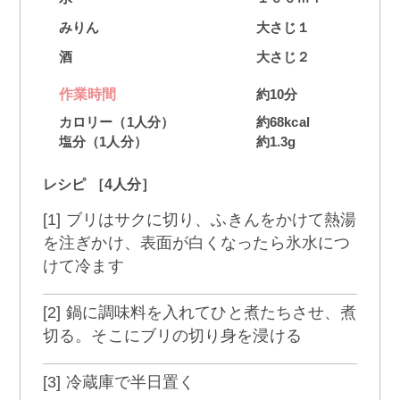
みりん
大さじ１
酒
大さじ２
作業時間
約10分
カロリー（1人分）
約68kcal
塩分（1人分）
約1.3g
レシピ ［4人分］
[1] ブリはサクに切り、ふきんをかけて熱湯
を注ぎかけ、表面が白くなったら氷水につ
けて冷ます
[2] 鍋に調味料を入れてひと煮たちさせ、煮
切る。そこにブリの切り身を浸ける
[3] 冷蔵庫で半日置く