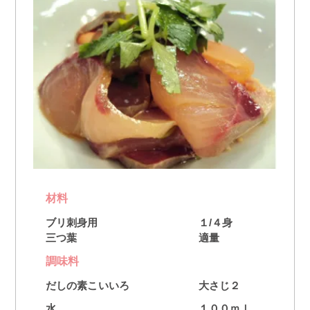
材料
ブリ刺身用
１/４身
三つ葉
適量
調味料
だしの素こいいろ
大さじ２
水
１００ｍｌ