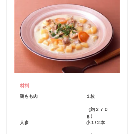
材料
鶏もも肉
１枚
（約２７０
ｇ）
人参
小１/２本