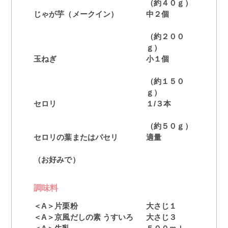
（約４０ｇ）
じゃが芋（メークイン）
中２個
（約２００
ｇ）
玉ねぎ
小１個
（約１５０
ｇ）
セロリ
１/３本
（約５０ｇ）
セロリの葉またはパセリ
適量
（お好みで）
調味料
＜A＞片栗粉
大さじ１
＜A＞京風だしの素 うすいろ
大さじ３