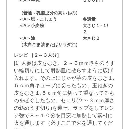
＜A＞牛乳
５００ｍｌ
（普通～乳脂肪分の高いもの）
＜A＞塩・こしょう
各適量
＜A＞小麦粉
大さじ１･１/
２
＜A＞油
大さじ２
（太白ごま油またはサラダ油）
レシピ ［２～３人分］
[1] 人参は皮をむき、２～３ｍｍ厚さのうす
い輪切りにして耐熱皿に散らすように広げ
入れます。その上にじゃが芋の皮をむき１.
５ｃｍ角キューブに切ったもの、玉ねぎの
皮をむき１.５ｃｍ角に切って重なってるも
のをほぐしたもの、セロリ(２～３ｍｍ厚さ
の斜めうす切り)を乗せ、ラップをしてレン
ジ強で８～１０分を目安に加熱して素材に
火を通します（必ずここで火を通してくだ